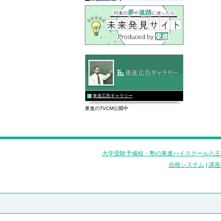
東進広告ギャラリー
東進のTVCM公開中
大学受験予備校・塾の東進ハイスクール八王
合格システム
|
講座