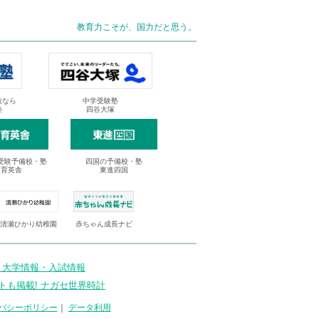
教育力こそが、国力だと思う。
抜なら
中学受験塾
塾
四谷大塚
受験予備校・塾
四国の予備校・塾
進育英舎
東進四国
清瀬ひかり幼稚園
赤ちゃん成長ナビ
 大学情報・入試情報
トも掲載! ナガセ世界時計
バシーポリシー
｜
データ利用