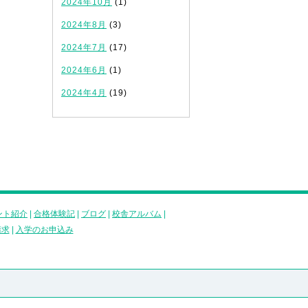
2024年10月
(1)
2024年8月
(3)
2024年7月
(17)
2024年6月
(1)
2024年4月
(19)
ント紹介
|
合格体験記
|
ブログ
|
校舎アルバム
|
請求
|
入学のお申込み