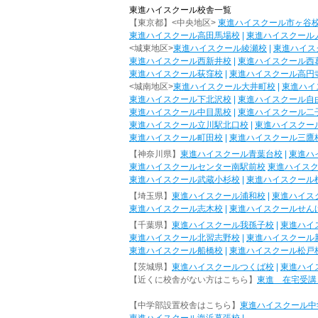
東進ハイスクール校舎一覧
【東京都】<中央地区>
東進ハイスクール市ヶ谷
東進ハイスクール高田馬場校
|
東進ハイスクール
<城東地区>
東進ハイスクール綾瀬校
|
東進ハイス
東進ハイスクール西新井校
|
東進ハイスクール西
東進ハイスクール荻窪校
|
東進ハイスクール高円
<城南地区>
東進ハイスクール大井町校
|
東進ハイ
東進ハイスクール下北沢校
|
東進ハイスクール自
東進ハイスクール中目黒校
|
東進ハイスクール二
東進ハイスクール立川駅北口校
|
東進ハイスクー
東進ハイスクール町田校
|
東進ハイスクール三鷹
【神奈川県】
東進ハイスクール青葉台校
|
東進ハ
東進ハイスクールセンター南駅前校
東進ハイス
東進ハイスクール武蔵小杉校
|
東進ハイスクール
【埼玉県】
東進ハイスクール浦和校
|
東進ハイス
東進ハイスクール志木校
|
東進ハイスクールせん
【千葉県】
東進ハイスクール我孫子校
|
東進ハイ
東進ハイスクール北習志野校
|
東進ハイスクール
東進ハイスクール船橋校
|
東進ハイスクール松戸
【茨城県】
東進ハイスクールつくば校
|
東進ハイ
【近くに校舎がない方はこちら】
東進 在宅受講
【中学部設置校舎はこちら】
東進ハイスクール中