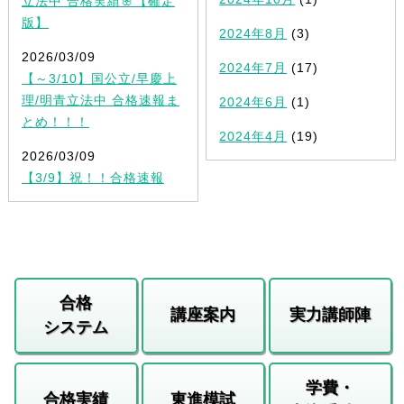
立法中 合格実績🌸【確定
版】
2024年8月
(3)
2026/03/09
2024年7月
(17)
【～3/10】国公立/早慶上
理/明青立法中 合格速報ま
2024年6月
(1)
とめ！！！
2024年4月
(19)
2026/03/09
【3/9】祝！！合格速報
合格
講座案内
実力講師陣
システム
学費・
合格実績
東進模試