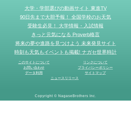
大学・学部選びの動画サイト 東進TV
90日先まで大胆予報！ 全国学校のお天気
受験生必見！ 大学情報・入試情報
きっと元気になる Proverb格言
将来の夢や進路を見つけよう 未来発見サイト
時刻も天気もイベントも掲載! ナガセ世界時計
このサイトについて
リンクについて
お問い合わせ
プライバシーポリシー
データ利用
サイトマップ
ニュースリリース
Copyright © NagaseBrothers Inc.