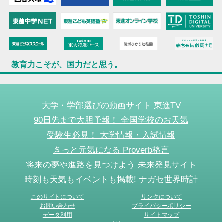
教育力こそが、国力だと思う。
大学・学部選びの動画サイト 東進TV
90日先まで大胆予報！ 全国学校のお天気
受験生必見！ 大学情報・入試情報
きっと元気になる Proverb格言
将来の夢や進路を見つけよう 未来発見サイト
時刻も天気もイベントも掲載! ナガセ世界時計
このサイトについて
リンクについて
お問い合わせ
プライバシーポリシー
データ利用
サイトマップ